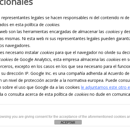
cionales
 representantes legales se hacen responsables ni del contenido ni de 
dos en esta política de
cookies
.
web son las herramientas encargadas de almacenar las
cookies
y des
las mismas. Ni esta web ni sus representantes legales pueden garantiz
os navegadores.
es necesario instalar
cookies
para que el navegador no olvide su dec
cookies
de Google Analytics, esta empresa almacena las
cookies
en s
erceros, excepto en los casos en los que sea necesario para el funcio
su dirección IP. Google Inc. es una compañía adherida al Acuerdo de
n un nivel de protección acorde a la normativa europea. Puede consu
 sobre el uso que Google da a las cookies
le adjuntamos este otro 
da o consulta acerca de esta política de
cookies
no dude en comunicar
browsing you are giving consent for the acceptance of the aforementioned cookies 
|
Site map
ACEPTAR