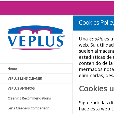
Cookies Polic
Una
cookie
es u
web. Su utilida
suelen almacena
estadísticas de 
contenido de la 
Home
mermados notab
eliminarlas, des
VEPLUS LENS CLEANER
Cookies u
VEPLUS ANTI-FOG
Cleaning Recommendations
Siguiendo las d
hace esta web c
Lens Cleaners Comparison