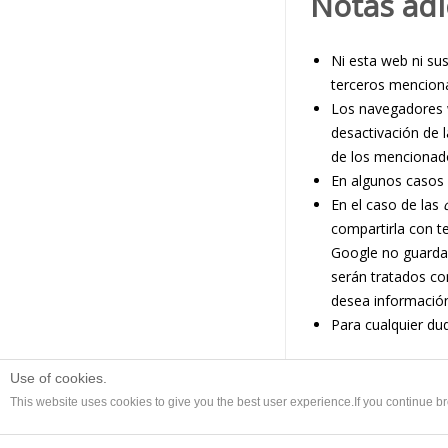
Notas adi
Ni esta web ni sus
terceros menciona
Los navegadores 
desactivación de 
de los mencionad
En algunos casos 
En el caso de las
compartirla con t
Google no guarda 
serán tratados co
desea información
Para cualquier du
Use of cookies.
This website uses cookies to give you the best user experience.If you continue 
Contact
|
Legal Notice