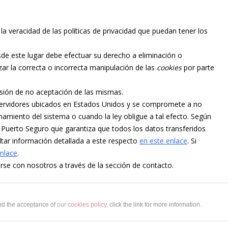
la veracidad de las políticas de privacidad que puedan tener los
de este lugar debe efectuar su derecho a eliminación o
ar la correcta o incorrecta manipulación de las
cookies
por parte
isión de no aceptación de las mismas.
ervidores ubicados en Estados Unidos y se compromete a no
namiento del sistema o cuando la ley obligue a tal efecto. Según
 Puerto Seguro que garantiza que todos los datos transferidos
ltar información detallada a este respecto
en este enlace
. Si
enlace
.
se con nosotros a través de la sección de contacto.
and the acceptance of
our cookies policy
, click the link for more information.
Copyright © 2017